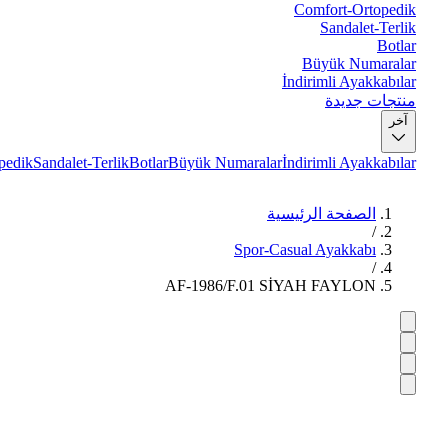
Comfort-Ortopedik
Sandalet-Terlik
Botlar
Büyük Numaralar
İndirimli Ayakkabılar
منتجات جديدة
آخر
pedik
Sandalet-Terlik
Botlar
Büyük Numaralar
İndirimli Ayakkabılar
الصفحة الرئيسية
/
Spor-Casual Ayakkabı
/
AF-1986/F.01 SİYAH FAYLON