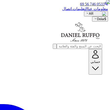
0533 746 56 69
معلومات عنا
التعليمات.
اتصال
AR
Dolar
$
حسابي