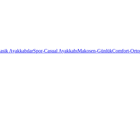
asik Ayakkabılar
Spor-Casual Ayakkabı
Makosen-Günlük
Comfort-Orto