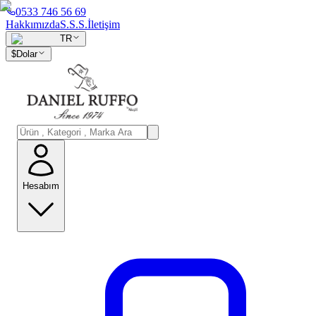
0533 746 56 69
Hakkımızda
S.S.S.
İletişim
TR
$
Dolar
Hesabım