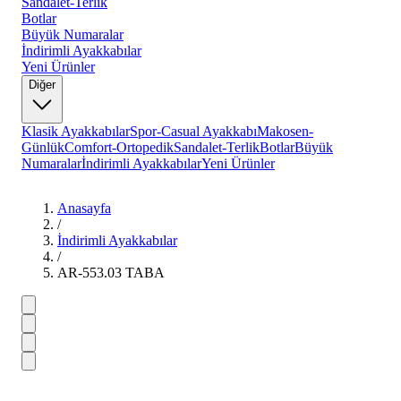
Sandalet-Terlik
Botlar
Büyük Numaralar
İndirimli Ayakkabılar
Yeni Ürünler
Diğer
Klasik Ayakkabılar
Spor-Casual Ayakkabı
Makosen-
Günlük
Comfort-Ortopedik
Sandalet-Terlik
Botlar
Büyük
Numaralar
İndirimli Ayakkabılar
Yeni Ürünler
Anasayfa
/
İndirimli Ayakkabılar
/
AR-553.03 TABA