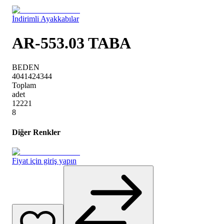
İndirimli Ayakkabılar
AR-553.03 TABA
BEDEN
40
41
42
43
44
Toplam
adet
1
2
2
2
1
8
Diğer Renkler
Fiyat için giriş yapın