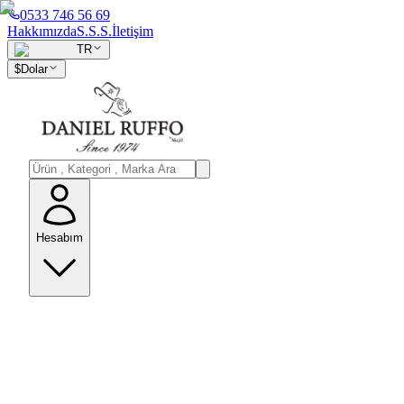
0533 746 56 69
Hakkımızda
S.S.S.
İletişim
TR
$
Dolar
Hesabım