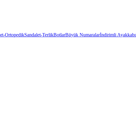
rt-Ortopedik
Sandalet-Terlik
Botlar
Büyük Numaralar
İndirimli Ayakkabı