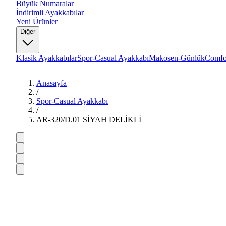
Büyük Numaralar
İndirimli Ayakkabılar
Yeni Ürünler
Diğer
Klasik Ayakkabılar
Spor-Casual Ayakkabı
Makosen-Günlük
Comfo
Anasayfa
/
Spor-Casual Ayakkabı
/
AR-320/D.01 SİYAH DELİKLİ