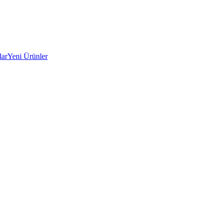
lar
Yeni Ürünler