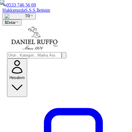
0533 746 56 69
Hakkımızda
S.S.S.
İletişim
TR
$
Dolar
Hesabım