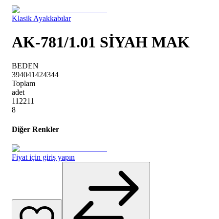
Klasik Ayakkabılar
AK-781/1.01 SİYAH MAK
BEDEN
39
40
41
42
43
44
Toplam
adet
1
1
2
2
1
1
8
Diğer Renkler
Fiyat için giriş yapın