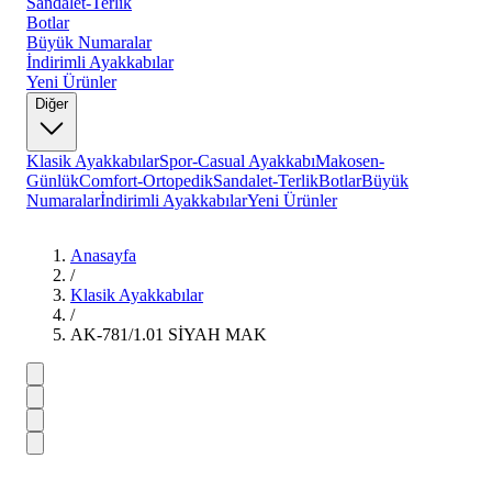
Sandalet-Terlik
Botlar
Büyük Numaralar
İndirimli Ayakkabılar
Yeni Ürünler
Diğer
Klasik Ayakkabılar
Spor-Casual Ayakkabı
Makosen-
Günlük
Comfort-Ortopedik
Sandalet-Terlik
Botlar
Büyük
Numaralar
İndirimli Ayakkabılar
Yeni Ürünler
Anasayfa
/
Klasik Ayakkabılar
/
AK-781/1.01 SİYAH MAK