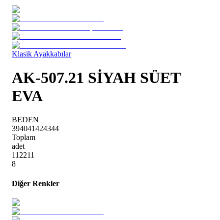
Klasik Ayakkabılar
AK-507.21 SİYAH SÜET
EVA
BEDEN
39
40
41
42
43
44
Toplam
adet
1
1
2
2
1
1
8
Diğer Renkler