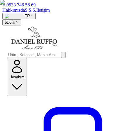
0533 746 56 69
Hakkımızda
S.S.S.
İletişim
TR
$
Dolar
Hesabım