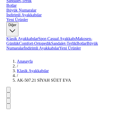
Sandalet-Terlik
Botlar
Büyük Numaralar
İndirimli Ayakkabılar
Yeni Ürünler
Diğer
Klasik Ayakkabılar
Spor-Casual Ayakkabı
Makosen-
Günlük
Comfort-Ortopedik
Sandalet-Terlik
Botlar
Büyük
Numaralar
İndirimli Ayakkabılar
Yeni Ürünler
Anasayfa
/
Klasik Ayakkabılar
/
AK-507.21 SİYAH SÜET EVA