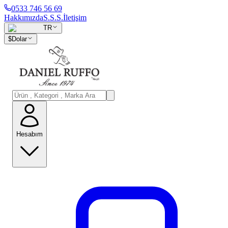
0533 746 56 69
Hakkımızda
S.S.S.
İletişim
TR
$
Dolar
Hesabım