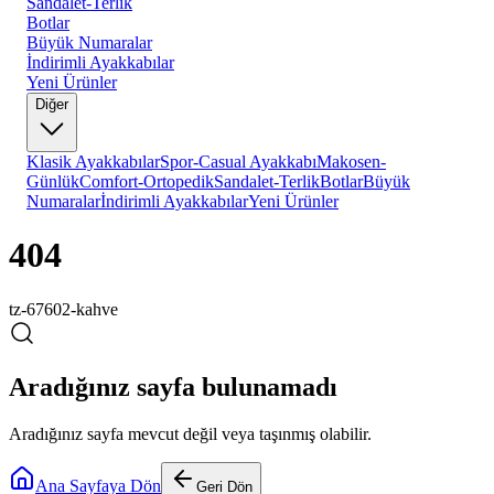
Sandalet-Terlik
Botlar
Büyük Numaralar
İndirimli Ayakkabılar
Yeni Ürünler
Diğer
Klasik Ayakkabılar
Spor-Casual Ayakkabı
Makosen-
Günlük
Comfort-Ortopedik
Sandalet-Terlik
Botlar
Büyük
Numaralar
İndirimli Ayakkabılar
Yeni Ürünler
404
tz-67602-kahve
Aradığınız sayfa bulunamadı
Aradığınız sayfa mevcut değil veya taşınmış olabilir.
Ana Sayfaya Dön
Geri Dön