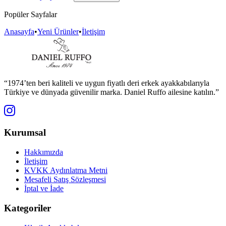
Popüler Sayfalar
Anasayfa
•
Yeni Ürünler
•
İletişim
“1974’ten beri kaliteli ve uygun fiyatlı deri erkek ayakkabılarıyla
Türkiye ve dünyada güvenilir marka. Daniel Ruffo ailesine katılın.”
Kurumsal
Hakkımızda
İletişim
KVKK Aydınlatma Metni
Mesafeli Satış Sözleşmesi
İptal ve İade
Kategoriler