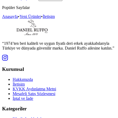
Popüler Sayfalar
Anasayfa
•
Yeni Ürünler
•
İletişim
“1974’ten beri kaliteli ve uygun fiyatlı deri erkek ayakkabılarıyla
Türkiye ve dünyada güvenilir marka. Daniel Ruffo ailesine katılın.”
Kurumsal
Hakkımızda
İletişim
KVKK Aydınlatma Metni
Mesafeli Satış Sözleşmesi
İptal ve İade
Kategoriler