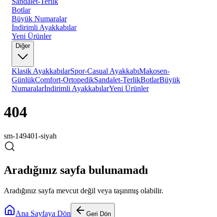
Sandalet-Terlik
Botlar
Büyük Numaralar
İndirimli Ayakkabılar
Yeni Ürünler
Diğer
Klasik Ayakkabılar
Spor-Casual Ayakkabı
Makosen-
Günlük
Comfort-Ortopedik
Sandalet-Terlik
Botlar
Büyük
Numaralar
İndirimli Ayakkabılar
Yeni Ürünler
404
sm-149401-siyah
Aradığınız sayfa bulunamadı
Aradığınız sayfa mevcut değil veya taşınmış olabilir.
Ana Sayfaya Dön
Geri Dön