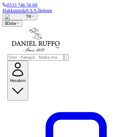
0533 746 56 69
Hakkımızda
S.S.S.
İletişim
TR
$
Dolar
Hesabım