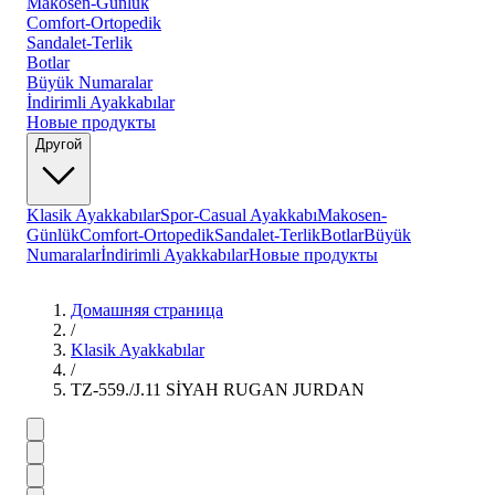
Makosen-Günlük
Comfort-Ortopedik
Sandalet-Terlik
Botlar
Büyük Numaralar
İndirimli Ayakkabılar
Новые продукты
Другой
Klasik Ayakkabılar
Spor-Casual Ayakkabı
Makosen-
Günlük
Comfort-Ortopedik
Sandalet-Terlik
Botlar
Büyük
Numaralar
İndirimli Ayakkabılar
Новые продукты
Домашняя страница
/
Klasik Ayakkabılar
/
TZ-559./J.11 SİYAH RUGAN JURDAN