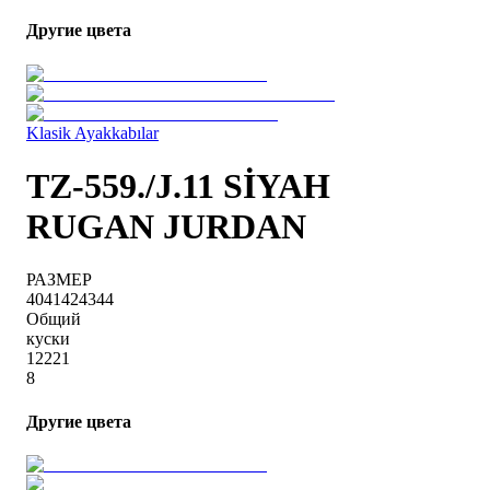
Другие цвета
Klasik Ayakkabılar
TZ-559./J.11 SİYAH
RUGAN JURDAN
РАЗМЕР
40
41
42
43
44
Общий
куски
1
2
2
2
1
8
Другие цвета