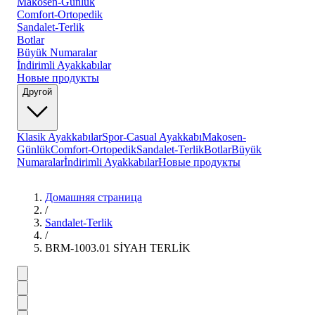
Makosen-Günlük
Comfort-Ortopedik
Sandalet-Terlik
Botlar
Büyük Numaralar
İndirimli Ayakkabılar
Новые продукты
Другой
Klasik Ayakkabılar
Spor-Casual Ayakkabı
Makosen-
Günlük
Comfort-Ortopedik
Sandalet-Terlik
Botlar
Büyük
Numaralar
İndirimli Ayakkabılar
Новые продукты
Домашняя страница
/
Sandalet-Terlik
/
BRM-1003.01 SİYAH TERLİK