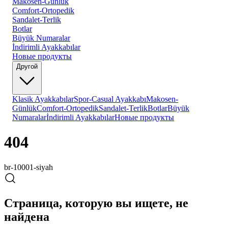
Makosen-Günlük
Comfort-Ortopedik
Sandalet-Terlik
Botlar
Büyük Numaralar
İndirimli Ayakkabılar
Новые продукты
Другой
Klasik Ayakkabılar
Spor-Casual Ayakkabı
Makosen-
Günlük
Comfort-Ortopedik
Sandalet-Terlik
Botlar
Büyük
Numaralar
İndirimli Ayakkabılar
Новые продукты
404
br-10001-siyah
Страница, которую вы ищете, не
найдена