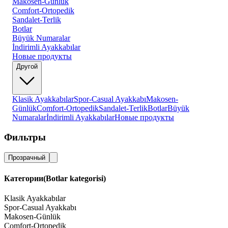
Makosen-Günlük
Comfort-Ortopedik
Sandalet-Terlik
Botlar
Büyük Numaralar
İndirimli Ayakkabılar
Новые продукты
Другой
Klasik Ayakkabılar
Spor-Casual Ayakkabı
Makosen-
Günlük
Comfort-Ortopedik
Sandalet-Terlik
Botlar
Büyük
Numaralar
İndirimli Ayakkabılar
Новые продукты
Фильтры
Прозрачный
Категории
(Botlar kategorisi)
Klasik Ayakkabılar
Spor-Casual Ayakkabı
Makosen-Günlük
Comfort-Ortopedik