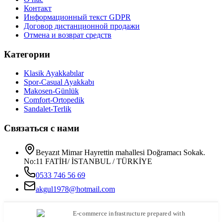
Контакт
Информационный текст GDPR
Договор дистанционной продажи
Отмена и возврат средств
Категории
Klasik Ayakkabılar
Spor-Casual Ayakkabı
Makosen-Günlük
Comfort-Ortopedik
Sandalet-Terlik
Связаться с нами
Beyazıt Mimar Hayrettin mahallesi Doğramacı Sokak.
No:11 FATİH/ İSTANBUL / TÜRKİYE
0533 746 56 69
akgul1978@hotmail.com
E-commerce infrastructure prepared with