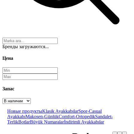
Бренды загружаются...
Цена
Запас
Новые продукты
Klasik Ayakkabılar
Spor-Casual
Ayakkabı
Makosen-Günlük
Comfort-Ortopedik
Sandalet-
Terlik
Botlar
Büyük Numaralar
İndirimli Ayakkabılar