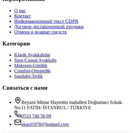
О нас
Контакт
Информационный текст GDPR
Договор дистанционной продажи
Отмена и возврат средств
Категории
Klasik Ayakkabılar
Spor-Casual Ayakkabı
Makosen-Günlük
Comfort-Ortopedik
Sandalet-Terlik
Связаться с нами
Beyazıt Mimar Hayrettin mahallesi Doğramacı Sokak.
No:11 FATİH/ İSTANBUL / TÜRKİYE
0533 746 56 69
akgul1978@hotmail.com