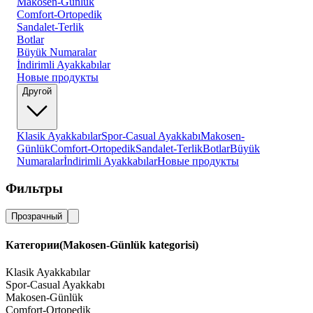
Makosen-Günlük
Comfort-Ortopedik
Sandalet-Terlik
Botlar
Büyük Numaralar
İndirimli Ayakkabılar
Новые продукты
Другой
Klasik Ayakkabılar
Spor-Casual Ayakkabı
Makosen-
Günlük
Comfort-Ortopedik
Sandalet-Terlik
Botlar
Büyük
Numaralar
İndirimli Ayakkabılar
Новые продукты
Фильтры
Прозрачный
Категории
(Makosen-Günlük kategorisi)
Klasik Ayakkabılar
Spor-Casual Ayakkabı
Makosen-Günlük
Comfort-Ortopedik