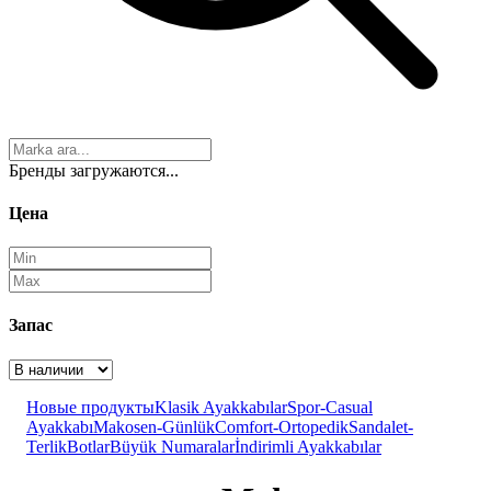
Бренды загружаются...
Цена
Запас
Новые продукты
Klasik Ayakkabılar
Spor-Casual
Ayakkabı
Makosen-Günlük
Comfort-Ortopedik
Sandalet-
Terlik
Botlar
Büyük Numaralar
İndirimli Ayakkabılar