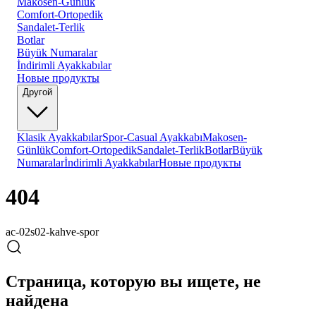
Makosen-Günlük
Comfort-Ortopedik
Sandalet-Terlik
Botlar
Büyük Numaralar
İndirimli Ayakkabılar
Новые продукты
Другой
Klasik Ayakkabılar
Spor-Casual Ayakkabı
Makosen-
Günlük
Comfort-Ortopedik
Sandalet-Terlik
Botlar
Büyük
Numaralar
İndirimli Ayakkabılar
Новые продукты
404
ac-02s02-kahve-spor
Страница, которую вы ищете, не
найдена