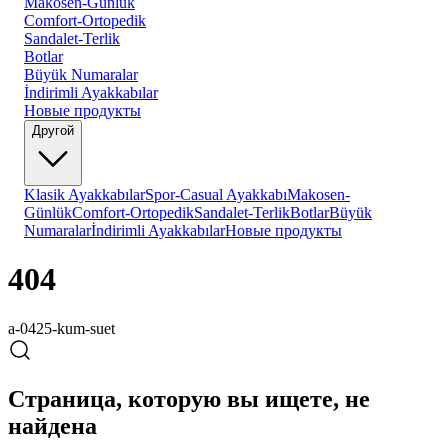
Makosen-Günlük
Comfort-Ortopedik
Sandalet-Terlik
Botlar
Büyük Numaralar
İndirimli Ayakkabılar
Новые продукты
Другой
Klasik Ayakkabılar
Spor-Casual Ayakkabı
Makosen-
Günlük
Comfort-Ortopedik
Sandalet-Terlik
Botlar
Büyük
Numaralar
İndirimli Ayakkabılar
Новые продукты
404
a-0425-kum-suet
Страница, которую вы ищете, не
найдена