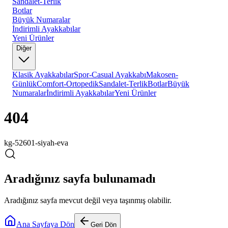
Sandalet-Terlik
Botlar
Büyük Numaralar
İndirimli Ayakkabılar
Yeni Ürünler
Diğer
Klasik Ayakkabılar
Spor-Casual Ayakkabı
Makosen-
Günlük
Comfort-Ortopedik
Sandalet-Terlik
Botlar
Büyük
Numaralar
İndirimli Ayakkabılar
Yeni Ürünler
404
kg-52601-siyah-eva
Aradığınız sayfa bulunamadı
Aradığınız sayfa mevcut değil veya taşınmış olabilir.
Ana Sayfaya Dön
Geri Dön