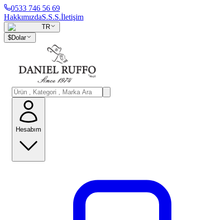
0533 746 56 69
Hakkımızda
S.S.S.
İletişim
TR
$
Dolar
Hesabım