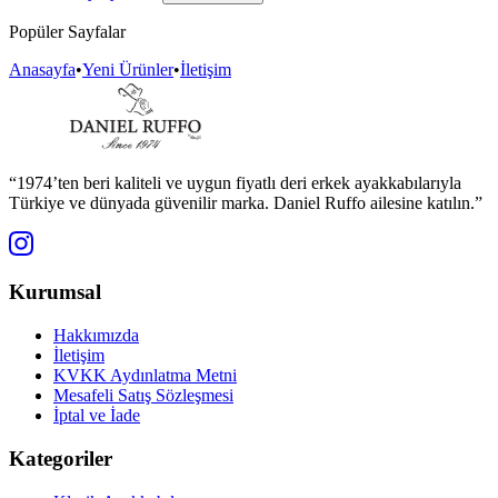
Popüler Sayfalar
Anasayfa
•
Yeni Ürünler
•
İletişim
“1974’ten beri kaliteli ve uygun fiyatlı deri erkek ayakkabılarıyla
Türkiye ve dünyada güvenilir marka. Daniel Ruffo ailesine katılın.”
Kurumsal
Hakkımızda
İletişim
KVKK Aydınlatma Metni
Mesafeli Satış Sözleşmesi
İptal ve İade
Kategoriler