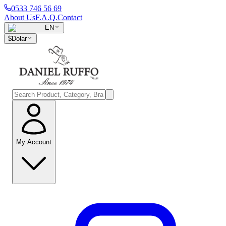
0533 746 56 69
About Us
F.A.Q.
Contact
EN
$
Dolar
My Account