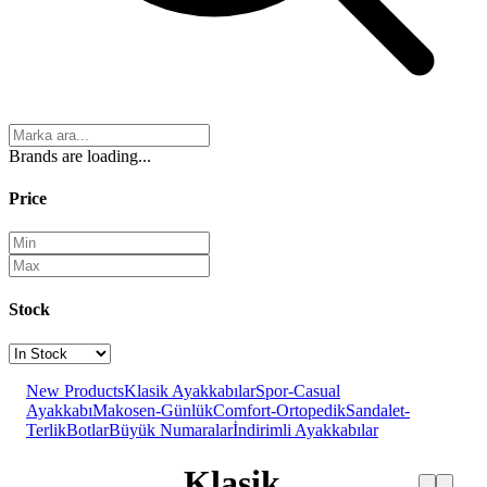
Brands are loading...
Price
Stock
New Products
Klasik Ayakkabılar
Spor-Casual
Ayakkabı
Makosen-Günlük
Comfort-Ortopedik
Sandalet-
Terlik
Botlar
Büyük Numaralar
İndirimli Ayakkabılar
Klasik