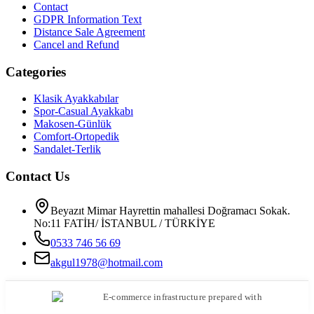
Contact
GDPR Information Text
Distance Sale Agreement
Cancel and Refund
Categories
Klasik Ayakkabılar
Spor-Casual Ayakkabı
Makosen-Günlük
Comfort-Ortopedik
Sandalet-Terlik
Contact Us
Beyazıt Mimar Hayrettin mahallesi Doğramacı Sokak.
No:11 FATİH/ İSTANBUL / TÜRKİYE
0533 746 56 69
akgul1978@hotmail.com
E-commerce infrastructure prepared with