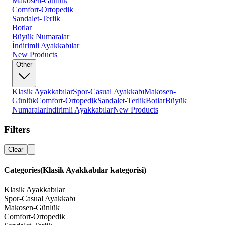
Makosen-Günlük
Comfort-Ortopedik
Sandalet-Terlik
Botlar
Büyük Numaralar
İndirimli Ayakkabılar
New Products
Other
Klasik Ayakkabılar
Spor-Casual Ayakkabı
Makosen-
Günlük
Comfort-Ortopedik
Sandalet-Terlik
Botlar
Büyük
Numaralar
İndirimli Ayakkabılar
New Products
Filters
Clear
Categories
(Klasik Ayakkabılar kategorisi)
Klasik Ayakkabılar
Spor-Casual Ayakkabı
Makosen-Günlük
Comfort-Ortopedik