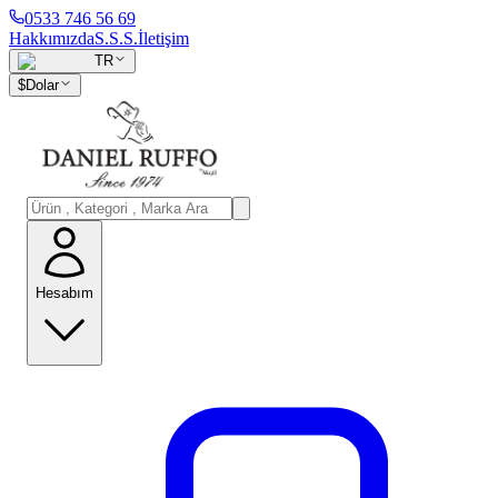
0533 746 56 69
Hakkımızda
S.S.S.
İletişim
TR
$
Dolar
Hesabım