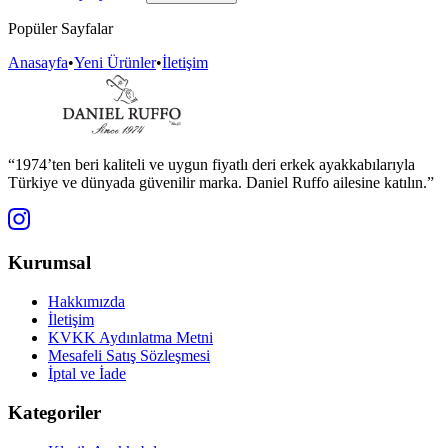
Popüler Sayfalar
Anasayfa
•
Yeni Ürünler
•
İletişim
“1974’ten beri kaliteli ve uygun fiyatlı deri erkek ayakkabılarıyla
Türkiye ve dünyada güvenilir marka. Daniel Ruffo ailesine katılın.”
Kurumsal
Hakkımızda
İletişim
KVKK Aydınlatma Metni
Mesafeli Satış Sözleşmesi
İptal ve İade
Kategoriler