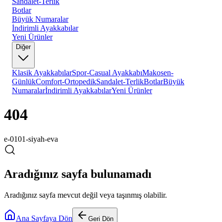
Sandalet-Terlik
Botlar
Büyük Numaralar
İndirimli Ayakkabılar
Yeni Ürünler
Diğer
Klasik Ayakkabılar
Spor-Casual Ayakkabı
Makosen-
Günlük
Comfort-Ortopedik
Sandalet-Terlik
Botlar
Büyük
Numaralar
İndirimli Ayakkabılar
Yeni Ürünler
404
e-0101-siyah-eva
Aradığınız sayfa bulunamadı
Aradığınız sayfa mevcut değil veya taşınmış olabilir.
Ana Sayfaya Dön
Geri Dön