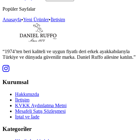
Popüler Sayfalar
Anasayfa
•
Yeni Ürünler
•
İletişim
“1974’ten beri kaliteli ve uygun fiyatlı deri erkek ayakkabılarıyla
Türkiye ve dünyada güvenilir marka. Daniel Ruffo ailesine katılın.”
Kurumsal
Hakkımızda
İletişim
KVKK Aydınlatma Metni
Mesafeli Satış Sözleşmesi
İptal ve İade
Kategoriler