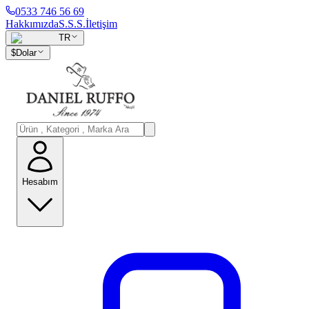
0533 746 56 69
Hakkımızda
S.S.S.
İletişim
TR
$
Dolar
Hesabım