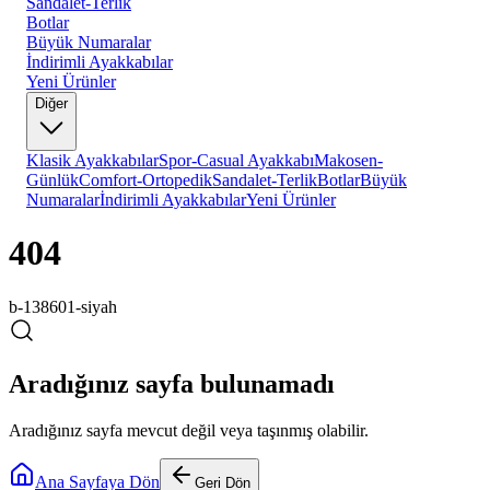
Sandalet-Terlik
Botlar
Büyük Numaralar
İndirimli Ayakkabılar
Yeni Ürünler
Diğer
Klasik Ayakkabılar
Spor-Casual Ayakkabı
Makosen-
Günlük
Comfort-Ortopedik
Sandalet-Terlik
Botlar
Büyük
Numaralar
İndirimli Ayakkabılar
Yeni Ürünler
404
b-138601-siyah
Aradığınız sayfa bulunamadı
Aradığınız sayfa mevcut değil veya taşınmış olabilir.
Ana Sayfaya Dön
Geri Dön