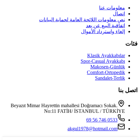
معلومات عنا
اتصال
نص معلومات اللائحة العامة لحماية البيانات
اتفاقية البيع عن بعد
إلغاء واسترداد الأموال
فئات
Klasik Ayakkabılar
Spor-Casual Ayakkabı
Makosen-Günlük
Comfort-Ortopedik
Sandalet-Terlik
اتصل بنا
Beyazıt Mimar Hayrettin mahallesi Doğramacı Sokak.
No:11 FATİH/ İSTANBUL / TÜRKİYE
0533 746 56 69
akgul1978@hotmail.com