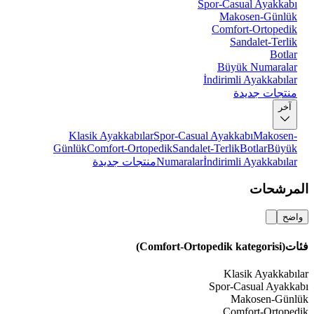
Spor-Casual Ayakkabı
Makosen-Günlük
Comfort-Ortopedik
Sandalet-Terlik
Botlar
Büyük Numaralar
İndirimli Ayakkabılar
منتجات جديدة
آخر
Klasik Ayakkabılar
Spor-Casual Ayakkabı
Makosen-
Günlük
Comfort-Ortopedik
Sandalet-Terlik
Botlar
Büyük
İndirimli Ayakkabılar
Numaralar
منتجات جديدة
المرشحات
واضح
فئات
(Comfort-Ortopedik kategorisi)
Klasik Ayakkabılar
Spor-Casual Ayakkabı
Makosen-Günlük
Comfort-Ortopedik