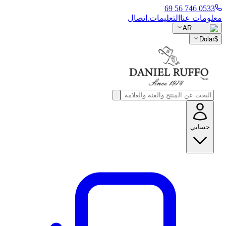
0533 746 56 69
معلومات عنا
التعليمات.
اتصال
AR
Dolar
$
حسابي