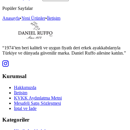
Popüler Sayfalar
Anasayfa
•
Yeni Ürünler
•
İletişim
“1974’ten beri kaliteli ve uygun fiyatlı deri erkek ayakkabılarıyla
Türkiye ve dünyada güvenilir marka. Daniel Ruffo ailesine katılın.”
Kurumsal
Hakkımızda
İletişim
KVKK Aydınlatma Metni
Mesafeli Satış Sözleşmesi
İptal ve İade
Kategoriler