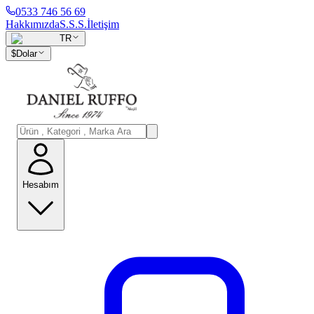
0533 746 56 69
Hakkımızda
S.S.S.
İletişim
TR
$
Dolar
Hesabım