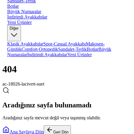
Sandalet-Terlik
Botlar
Büyük Numaralar
İndirimli Ayakkabılar
Yeni Ürünler
Diğer
Klasik Ayakkabılar
Spor-Casual Ayakkabı
Makosen-
Günlük
Comfort-Ortopedik
Sandalet-Terlik
Botlar
Büyük
Numaralar
İndirimli Ayakkabılar
Yeni Ürünler
404
ac-18026-lacivert-suet
Aradığınız sayfa bulunamadı
Aradığınız sayfa mevcut değil veya taşınmış olabilir.
Ana Sayfaya Dön
Geri Dön