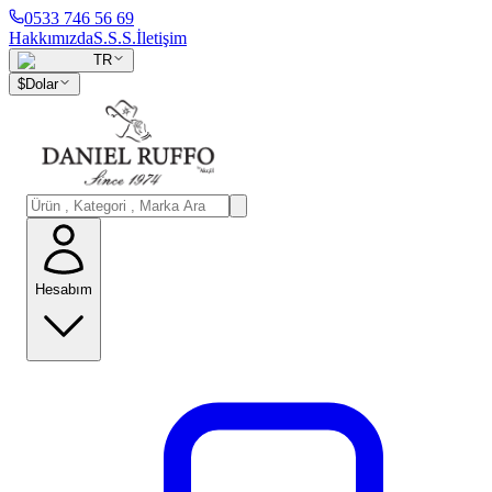
0533 746 56 69
Hakkımızda
S.S.S.
İletişim
TR
$
Dolar
Hesabım