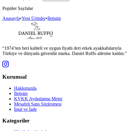
Popüler Sayfalar
Anasayfa
•
Yeni Ürünler
•
İletişim
“1974’ten beri kaliteli ve uygun fiyatlı deri erkek ayakkabılarıyla
Türkiye ve dünyada güvenilir marka. Daniel Ruffo ailesine katılın.”
Kurumsal
Hakkımızda
İletişim
KVKK Aydınlatma Metni
Mesafeli Satış Sözleşmesi
İptal ve İade
Kategoriler