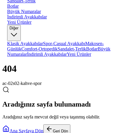
Sandalet-Terlik
Botlar
Büyük Numaralar
İndirimli Ayakkabılar
Yeni Ürünler
Diğer
Klasik Ayakkabılar
Spor-Casual Ayakkabı
Makosen-
Günlük
Comfort-Ortopedik
Sandalet-Terlik
Botlar
Büyük
Numaralar
İndirimli Ayakkabılar
Yeni Ürünler
404
ac-02s02-kahve-spor
Aradığınız sayfa bulunamadı
Aradığınız sayfa mevcut değil veya taşınmış olabilir.
Ana Sayfaya Dön
Geri Dön